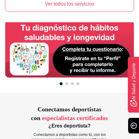
de la Rodilla
(Gold standard).
Ver todos los servicios
AI Salud y Deporte
AI Salud y Deporte
Conectamos deportistas
con
especialistas certificados
¿Eres deportista?
Conectamos a deportistas como tú, con los