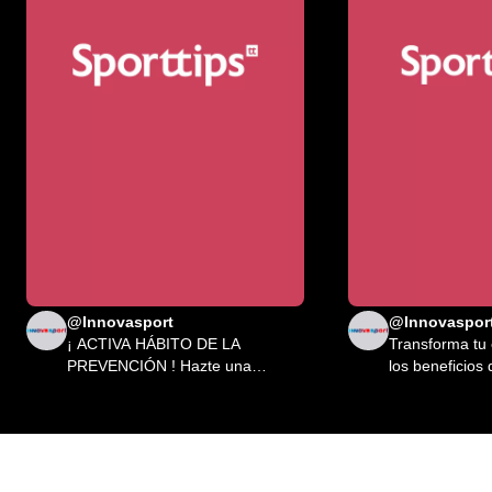
@Innovasport
@Innovaspor
¡ ACTIVA HÁBITO DE LA
Transforma tu
PREVENCIÓN ! Hazte una
los beneficios
revisión médica deportiva.
Sporttips. Brin
colaboradores
expertos en se
crea experienc
eventos presen