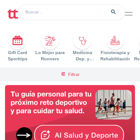
open
Gift Card
Lo Mejor para
Medicina
Fisioterapia y
Sporttips
Runners
Dep. y
Rehabilitación
Re
Prueba
Esfuerzo
Filtrar