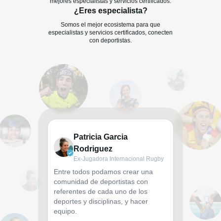
mejores especialistas y servicios certificados.
¿Eres especialista?
Somos el mejor ecosistema para que
especialistas y servicios certificados, conecten
con deportistas.
Patricia Garcia
Rodriguez
Ex-Jugadora Internacional Rugby
Entre todos podamos crear una
Esto no
comunidad de deportistas con
Es per
referentes de cada uno de los
están 
ado.
deportes y disciplinas, y hacer
entre e
equipo.